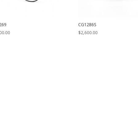
269
CG1286S
00.00
$
2,600.00