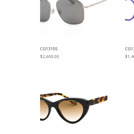
CG1310S
CG1
$
2,600.00
$
1,4