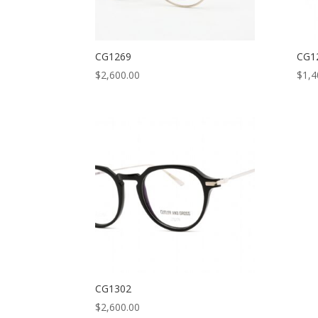
CG1269
CG1
$
2,600.00
$
1,4
CG1302
$
2,600.00