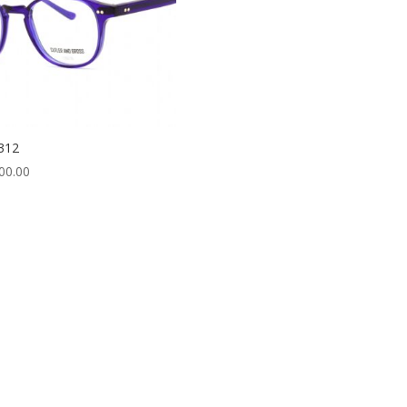
312
00.00