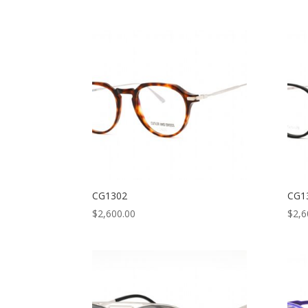
CG1302
CG1
$
2,600.00
$
2,6