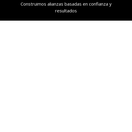
Construimos alianzas basadas en confianza y
resultados

SERVICIO PERSONALIZADO
Acompañamiento y soporte en cada paso