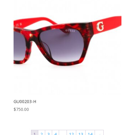
GU00203-H
$
750.00
1
2
3
4
…
12
13
14
→