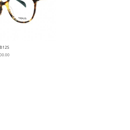
B12S
00.00