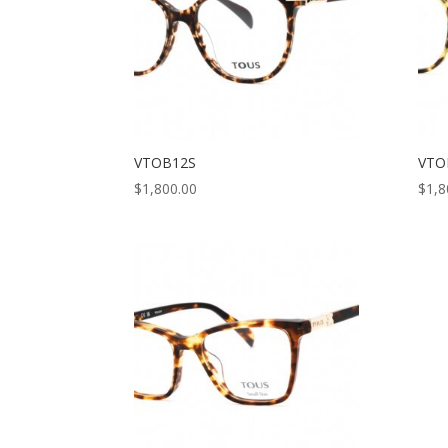
VTOB12S
VTO
$
1,800.00
$
1,8