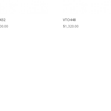
432
VTO448
00.00
$
1,320.00